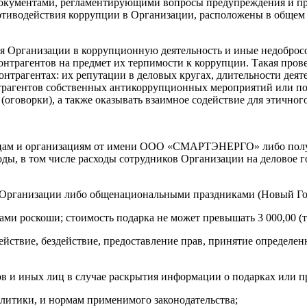
документами, регламентирующими вопросы предупреждения и пр
одействия коррупции в Организации, расположены в общем доступ
ния Организации в коррупционную деятельность и иные недоброс
нтрагентов на предмет их терпимости к коррупции. Такая прове
нтрагентах: их репутации в деловых кругах, длительности деяте
трагентов собственных антикоррупционных мероприятий или по
оговорки), а также оказывать взаимное содействие для этичног
ицам и организациям от имени ООО «СМАРТЭНЕРГО» либо получа
ходы, в том числе расходы сотрудников Организации на деловое
 Организации либо общенациональными праздниками (Новый Год, 
ами роскоши; стоимость подарка не может превышать 3 000,00 (т
действие, бездействие, предоставление прав, принятие определен
ков и иных лиц в случае раскрытия информации о подарках или п
литики, и нормам применимого законодательства;