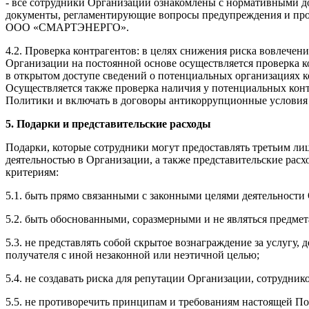
- все сотрудники Организации ознакомлены с нормативными 
документы, регламентирующие вопросы предупреждения и против
ООО «СМАРТЭНЕРГО».
4.2. Проверка контрагентов: в целях снижения риска вовлече
Организации на постоянной основе осуществляется проверка ко
в открытом доступе сведений о потенциальных организациях ко
Осуществляется также проверка наличия у потенциальных кон
Политики и включать в договоры антикоррупционные условия (
5. Подарки и представительские расходы
Подарки, которые сотрудники могут предоставлять третьим л
деятельностью в Организации, а также представительские рас
критериям:
5.1. быть прямо связанными с законными целями деятельности
5.2. быть обоснованными, соразмерными и не являться предмет
5.3. не представлять собой скрытое вознаграждение за услугу, 
получателя с иной незаконной или неэтичной целью;
5.4. не создавать риска для репутации Организации, сотрудни
5.5. не противоречить принципам и требованиям настоящей По