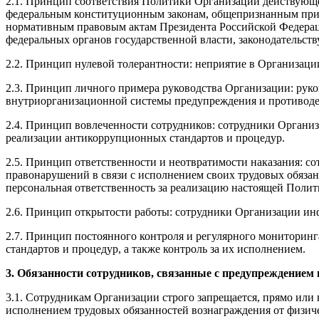
2.1. Принцип соответствия Политики Организации действующе
федеральным конституционным законам, общепризнанным при
нормативным правовым актам Президента Российской Федерац
федеральных органов государственной власти, законодательс
2.2. Принцип нулевой толерантности: неприятие в Организац
2.3. Принцип личного примера руководства Организации: рук
внутриорганизационной системы предупреждения и противоде
2.4. Принцип вовлеченности сотрудников: сотрудники Органи
реализации антикоррупционных стандартов и процедур.
2.5. Принцип ответственности и неотвратимости наказания: 
правонарушений в связи с исполнением своих трудовых обязан
персональная ответственность за реализацию настоящей Полит
2.6. Принцип открытости работы: сотрудники Организации ин
2.7. Принцип постоянного контроля и регулярного мониторин
стандартов и процедур, а также контроль за их исполнением.
3. Обязанности сотрудников, связанные с предупреждением
3.1. Сотрудникам Организации строго запрещается, прямо или 
исполнением трудовых обязанностей вознаграждения от физиче