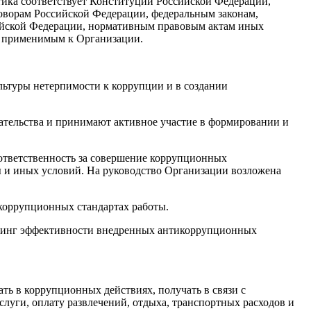
ика соответствует Конституции Российской Федерации,
ворам Российской Федерации, федеральным законам,
ийской Федерации, нормативным правовым актам иных
, применимым к Организации.
льтуры нетерпимости к коррупции и в создании
ательства и принимают активное участие в формировании и
ответственность за совершение коррупционных
ы и иных условий. На руководство Организации возложена
коррупционных стандартах работы.
торинг эффективности внедренных антикоррупционных
ать в коррупционных действиях, получать в связи с
луги, оплату развлечений, отдыха, транспортных расходов и