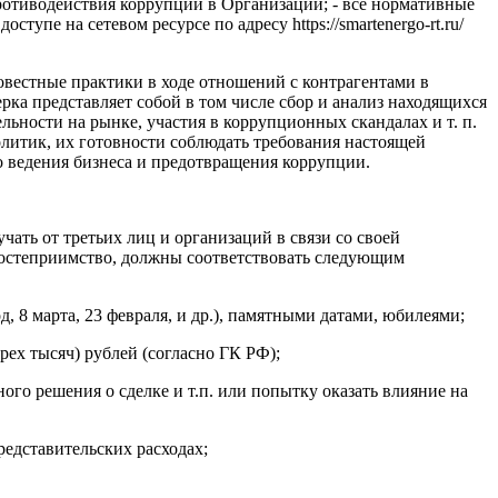
отиводействия коррупции в Организации; - все нормативные
е на сетевом ресурсе по адресу https://smartenergo-rt.ru/
овестные практики в ходе отношений с контрагентами в
рка представляет собой в том числе сбор и анализ находящихся
льности на рынке, участия в коррупционных скандалах и т. п.
литик, их готовности соблюдать требования настоящей
о ведения бизнеса и предотвращения коррупции.
ть от третьих лиц и организаций в связи со своей
 гостеприимство, должны соответствовать следующим
8 марта, 23 февраля, и др.), памятными датами, юбилеями;
рех тысяч) рублей (согласно ГК РФ);
ного решения о сделке и т.п. или попытку оказать влияние на
редставительских расходах;