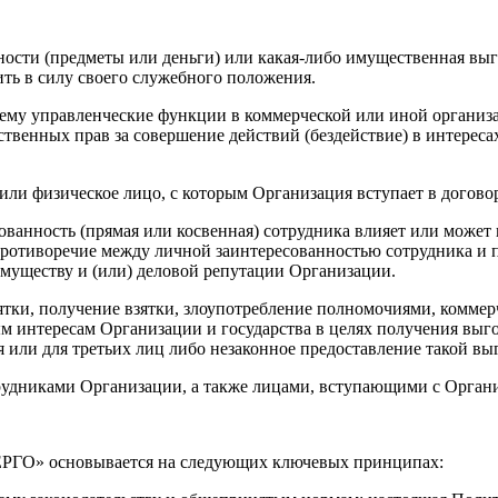
ти (предметы или деньги) или какая-либо имущественная выгод
ить в силу своего служебного положения.
му управленческие функции в коммерческой или иной организац
твенных прав за совершение действий (бездействие) в интерес
или физическое лицо, с которым Организация вступает в догов
сованность (прямая или косвенная) сотрудника влияет или може
 противоречие между личной заинтересованностью сотрудника и
муществу и (или) деловой репутации Организации.
тки, получение взятки, злоупотребление полномочиями, коммер
 интересам Организации и государства в целях получения выгод
 или для третьих лиц либо незаконное предоставление такой в
трудниками Организации, а также лицами, вступающими с Орган
ГО» основывается на следующих ключевых принципах: