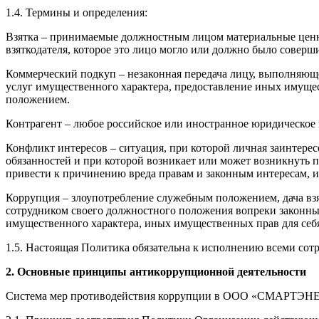
1.4. Термины и определения:
Взятка – принимаемые должностным лицом материальные ценнос
взяткодателя, которое это лицо могло или должно было соверш
Коммерческий подкуп – незаконная передача лицу, выполняюще
услуг имущественного характера, предоставление иных имущес
положением.
Контрагент – любое российское или иностранное юридическое 
Конфликт интересов – ситуация, при которой личная заинтере
обязанностей и при которой возникает или может возникнуть
привести к причинению вреда правам и законным интересам, и
Коррупция – злоупотребление служебным положением, дача взя
сотрудником своего должностного положения вопреки законным
имущественного характера, иных имущественных прав для себя
1.5. Настоящая Политика обязательна к исполнению всеми со
2. Основные принципы антикоррупционной деятельности
Система мер противодействия коррупции в ООО «СМАРТЭНЕР