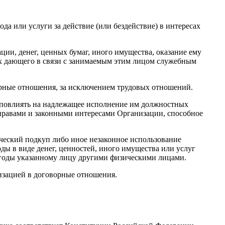
а или услуги за действие (или бездействие) в интересах
ии, денег, ценных бумаг, иного имущества, оказание ему
ах дающего в связи с занимаемым этим лицом служебным
орные отношения, за исключением трудовых отношений.
т повлиять на надлежащее исполнение им должностных
 правами и законными интересами Организации, способное
ческий подкуп либо иное незаконное использование
ы в виде денег, ценностей, иного имущества или услуг
ыгоды указанному лицу другими физическими лицами.
изацией в договорные отношения.