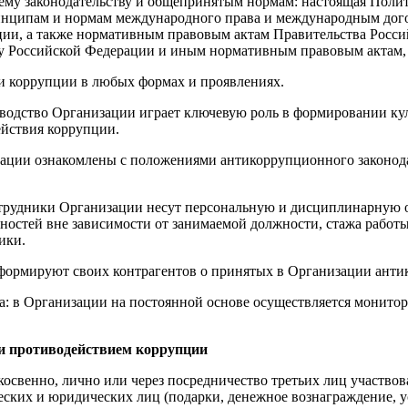
му законодательству и общепринятым нормам: настоящая Полит
нципам и нормам международного права и международным дого
ии, а также нормативным правовым актам Правительства Росс
тву Российской Федерации и иным нормативным правовым актам
ии коррупции в любых формах и проявлениях.
оводство Организации играет ключевую роль в формировании ку
йствия коррупции.
зации ознакомлены с положениями антикоррупционного законод
сотрудники Организации несут персональную и дисциплинарную 
ностей вне зависимости от занимаемой должности, стажа работ
ики.
формируют своих контрагентов о принятых в Организации анти
га: в Организации на постоянной основе осуществляется мони
 и противодействием коррупции
косвенно, лично или через посредничество третьих лиц участвов
ских и юридических лиц (подарки, денежное вознаграждение, ус